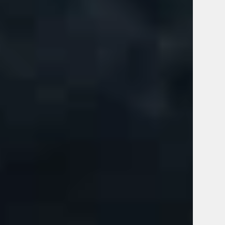
Street Tacos
QuesaBirria